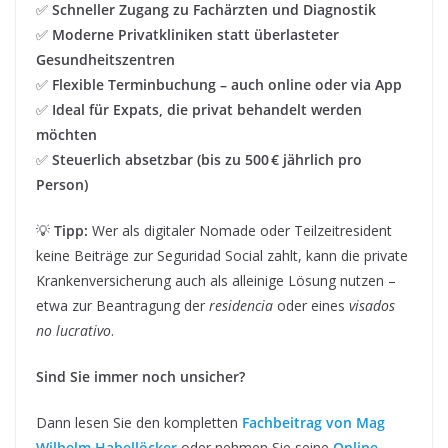
✅
Schneller Zugang zu Fachärzten und Diagnostik
✅
Moderne Privatkliniken statt überlasteter
Gesundheitszentren
✅
Flexible Terminbuchung – auch online oder via App
✅
Ideal für Expats, die privat behandelt werden
möchten
✅
Steuerlich absetzbar (bis zu 500 € jährlich pro
Person)
💡
Tipp:
Wer als digitaler Nomade oder Teilzeitresident
keine Beiträge zur Seguridad Social zahlt, kann die private
Krankenversicherung auch als alleinige Lösung nutzen –
etwa zur Beantragung der
residencia
oder eines
visados
no lucrativo
.
Sind Sie immer noch unsicher?
Dann lesen Sie den kompletten
Fachbeitrag von Mag
Wilhelm Habellöcker
oder nehmen Sie seine
Online-