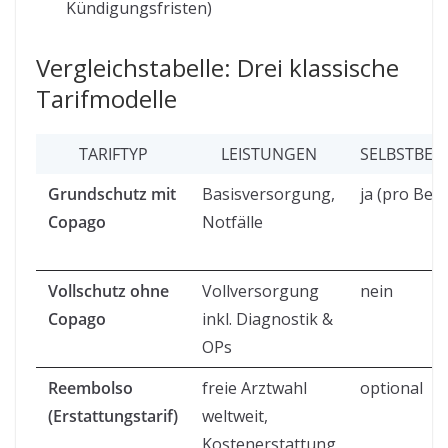
Kündigungsfristen)
Vergleichstabelle: Drei klassische
Tarifmodelle
TARIFTYP
LEISTUNGEN
SELBSTBET
Grundschutz mit
Basisversorgung,
ja (pro Bes
Copago
Notfälle
Vollschutz ohne
Vollversorgung
nein
Copago
inkl. Diagnostik &
OPs
Reembolso
freie Arztwahl
optional
(Erstattungstarif)
weltweit,
Kostenerstattung