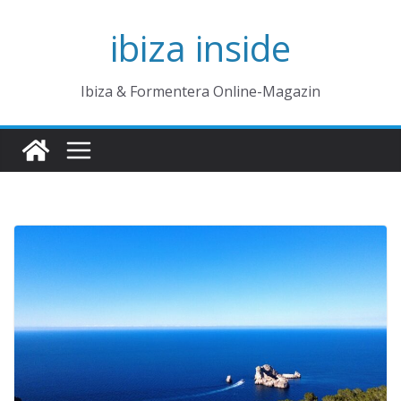
Zum
ibiza inside
Inhalt
springen
Ibiza & Formentera Online-Magazin