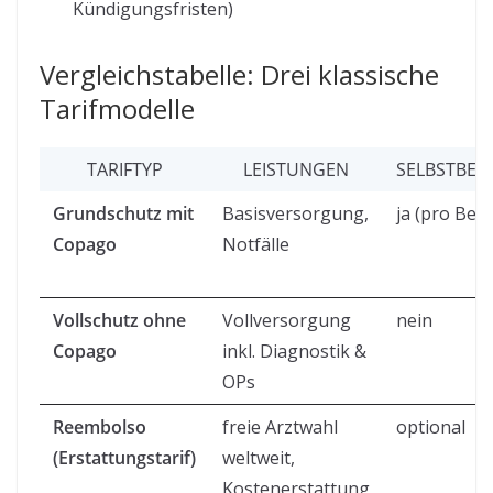
Kündigungsfristen)
Vergleichstabelle: Drei klassische
Tarifmodelle
TARIFTYP
LEISTUNGEN
SELBSTBET
Grundschutz mit
Basisversorgung,
ja (pro Bes
Copago
Notfälle
Vollschutz ohne
Vollversorgung
nein
Copago
inkl. Diagnostik &
OPs
Reembolso
freie Arztwahl
optional
(Erstattungstarif)
weltweit,
Kostenerstattung