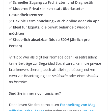
✅
Schneller Zugang zu Fachärzten und Diagnostik
✅
Moderne Privatkliniken statt überlasteter
Gesundheitszentren
✅
Flexible Terminbuchung – auch online oder via App
✅
Ideal für Expats, die privat behandelt werden
möchten
✅
Steuerlich absetzbar (bis zu 500 € jährlich pro
Person)
💡
Tipp:
Wer als digitaler Nomade oder Teilzeitresident
keine Beiträge zur Seguridad Social zahlt, kann die private
Krankenversicherung auch als alleinige Lösung nutzen –
etwa zur Beantragung der
residencia
oder eines
visados
no lucrativo
.
Sind Sie immer noch unsicher?
Dann lesen Sie den kompletten
Fachbeitrag von Mag
Wilhelm Habellöcker
oder nehmen Sie seine
Online-