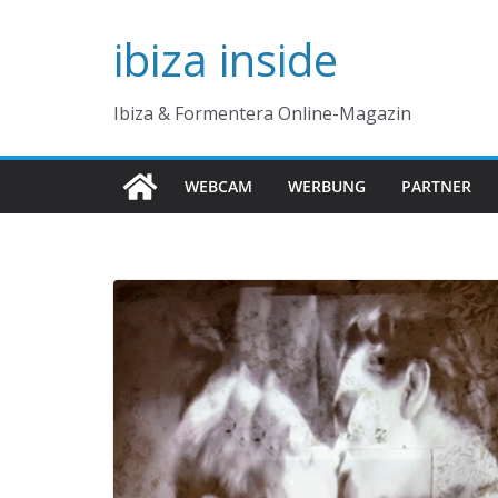
Zum
ibiza inside
Inhalt
springen
Ibiza & Formentera Online-Magazin
WEBCAM
WERBUNG
PARTNER