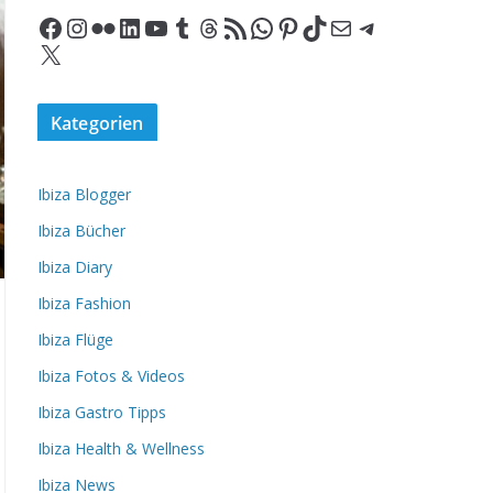
Facebook
Instagram
Flickr
LinkedIn
YouTube
Tumblr
Threads
RSS-Feed
WhatsApp
Pinterest
TikTok
E-Mail
Telegram
X
Kategorien
Ibiza Blogger
Ibiza Bücher
Ibiza Diary
Ibiza Fashion
Ibiza Flüge
Ibiza Fotos & Videos
Ibiza Gastro Tipps
Ibiza Health & Wellness
Ibiza News