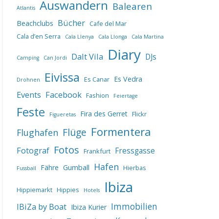
Auswandern
Balearen
Atlantis
Bücher
Beachclubs
Cafe del Mar
Cala d’en Serra
Cala Llenya
Cala Llonga
Cala Martina
Diary
Dalt Vila
DJs
Camping
Can Jordi
Eivissa
Es Vedra
Es Canar
Drohnen
Events
Facebook
Fashion
Feiertage
Feste
Fira des Gerret
Flickr
Figueretas
Formentera
Flüge
Flughafen
Fotos
Fotograf
Fressgasse
Frankfurt
Hafen
Fähre
Gumball
Hierbas
Fussball
Ibiza
Hippiemarkt
Hippies
Hotels
IBiZa by Boat
Immobilien
Ibiza Kurier