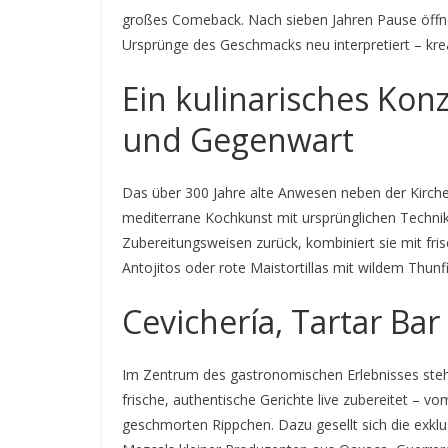
großes Comeback. Nach sieben Jahren Pause öffn
Ursprünge des Geschmacks neu interpretiert – kreativ
Ein kulinarisches Ko
und Gegenwart
Das über 300 Jahre alte Anwesen neben der Kirche
mediterrane Kochkunst mit ursprünglichen Technik
Zubereitungsweisen zurück, kombiniert sie mit fris
Antojitos oder rote Maistortillas mit wildem Thu
Cevichería, Tartar Ba
Im Zentrum des gastronomischen Erlebnisses steht
frische, authentische Gerichte live zubereitet – v
geschmorten Rippchen. Dazu gesellt sich die exkl