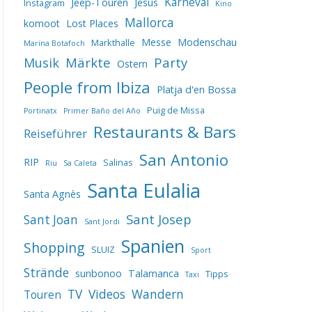
Karneval
Jeep-Touren
Jesus
Instagram
Kino
Mallorca
komoot
Lost Places
Messe
Modenschau
Markthalle
Marina Botafoch
Märkte
Party
Musik
Ostern
People from Ibiza
Platja d'en Bossa
Puig de Missa
Portinatx
Primer Baño del Año
Restaurants & Bars
Reiseführer
San Antonio
RIP
Salinas
Riu
Sa Caleta
Santa Eulalia
Santa Agnès
Sant Josep
Sant Joan
Sant Jordi
Spanien
Shopping
SLUIZ
Sport
Strände
sunbonoo
Talamanca
Tipps
Taxi
TV
Videos
Wandern
Touren