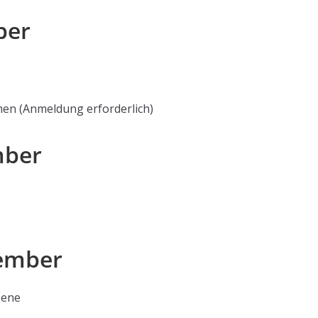
ber
en (Anmeldung erforderlich)
mber
zember
sene