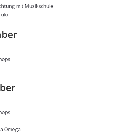
chtung mit Musikschule
rulo
mber
shops
mber
shops
ssa Omega