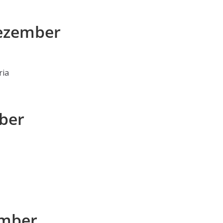
Dezember
ria
mber
ember