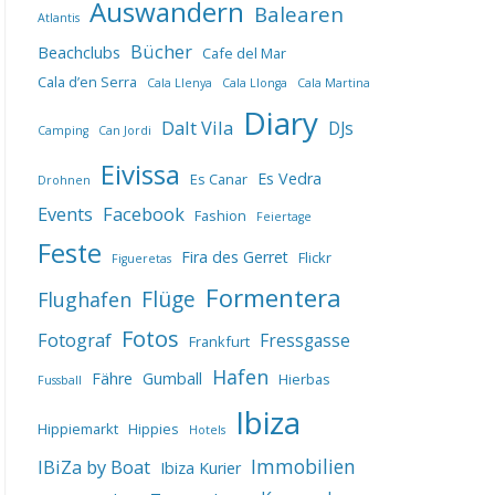
Auswandern
Balearen
Atlantis
Bücher
Beachclubs
Cafe del Mar
Cala d’en Serra
Cala Llenya
Cala Llonga
Cala Martina
Diary
Dalt Vila
DJs
Camping
Can Jordi
Eivissa
Es Vedra
Es Canar
Drohnen
Events
Facebook
Fashion
Feiertage
Feste
Fira des Gerret
Flickr
Figueretas
Formentera
Flüge
Flughafen
Fotos
Fotograf
Fressgasse
Frankfurt
Hafen
Fähre
Gumball
Hierbas
Fussball
Ibiza
Hippiemarkt
Hippies
Hotels
IBiZa by Boat
Immobilien
Ibiza Kurier