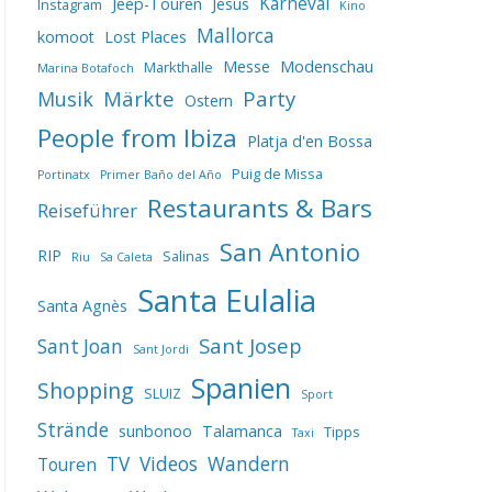
Karneval
Jeep-Touren
Jesus
Instagram
Kino
Mallorca
komoot
Lost Places
Messe
Modenschau
Markthalle
Marina Botafoch
Märkte
Party
Musik
Ostern
People from Ibiza
Platja d'en Bossa
Puig de Missa
Portinatx
Primer Baño del Año
Restaurants & Bars
Reiseführer
San Antonio
RIP
Salinas
Riu
Sa Caleta
Santa Eulalia
Santa Agnès
Sant Josep
Sant Joan
Sant Jordi
Spanien
Shopping
SLUIZ
Sport
Strände
sunbonoo
Talamanca
Tipps
Taxi
TV
Videos
Wandern
Touren