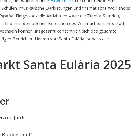
edelt, der während der
Festwochen
in ein bunt dekoriertes
r Schulen, musikalische Darbietungen und thematische Workshops
España
. Einige spezielle Aktivitäten – wie die Zumba-Stunden,
 finden in den offenen Bereichen des Weihnachtsmarkts statt,
 wechseln können. Insgesamt konzentriert sich das gesamte
gen Bereich im Herzen von Santa Eulària, sodass alle
kt Santa Eulària 2025
er
ca de Jardí
l Bubble Tent“