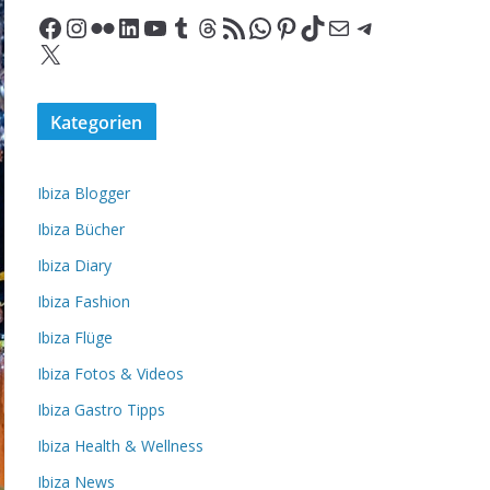
Facebook
Instagram
Flickr
LinkedIn
YouTube
Tumblr
Threads
RSS-Feed
WhatsApp
Pinterest
TikTok
E-Mail
Telegram
X
Kategorien
Ibiza Blogger
Ibiza Bücher
Ibiza Diary
Ibiza Fashion
Ibiza Flüge
Ibiza Fotos & Videos
Ibiza Gastro Tipps
Ibiza Health & Wellness
Ibiza News