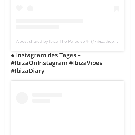
A post shared by Ibiza The Paradise ✨ (@ibizatheparadise)
●
Instagram des Tages –
#IbizaOnInstagram #IbizaVibes
#IbizaDiary