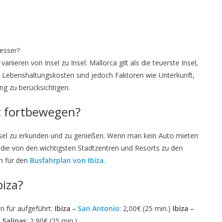
besser?
ieren von Insel zu Insel: Mallorca gilt als die teuerste Insel,
r Lebenshaltungskosten sind jedoch Faktoren wie Unterkunft,
g zu berücksichtigen.
ht fortbewegen?
Insel zu erkunden und zu genießen. Wenn man kein Auto mieten
, die von den wichtigsten Stadtzentren und Resorts zu den
n für den
Busfahrplan von Ibiza
.
biza?
n für aufgeführt:
Ibiza –
San Antonio
: 2,00€ (25 min.)
Ibiza –
s Salinas
: 2,90€ (25 min.).