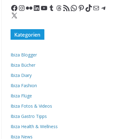
Facebook
Instagram
Flickr
LinkedIn
YouTube
Tumblr
Threads
RSS-Feed
WhatsApp
Pinterest
TikTok
E-Mail
Telegram
X
Kategorien
Ibiza Blogger
Ibiza Bücher
Ibiza Diary
Ibiza Fashion
Ibiza Flüge
Ibiza Fotos & Videos
Ibiza Gastro Tipps
Ibiza Health & Wellness
Ibiza News