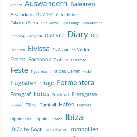
Auswandern
Balearen
Atlantis
Bücher
Beachclubs
Cafe del Mar
Cala d’en Serra
Cala Llenya
Cala Llonga
Cala Martina
Diary
Dalt Vila
DJs
Camping
Can Jordi
Eivissa
Es Vedra
Es Canar
Drohnen
Events
Facebook
Fashion
Feiertage
Feste
Fira des Gerret
Flickr
Figueretas
Formentera
Flüge
Flughafen
Fotos
Fotograf
Fressgasse
Frankfurt
Hafen
Fähre
Gumball
Hierbas
Fussball
Ibiza
Hippiemarkt
Hippies
Hotels
IBiZa by Boat
Immobilien
Ibiza Kurier