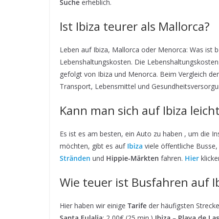
Suche
erheblich.
Ist Ibiza teurer als Mallorca?
Leben auf Ibiza, Mallorca oder Menorca: Was ist 
Lebenshaltungskosten. Die Lebenshaltungskosten vari
gefolgt von Ibiza und Menorca. Beim Vergleich de
Transport, Lebensmittel und Gesundheitsversorgun
Kann man sich auf Ibiza leic
Es ist es am besten, ein Auto zu haben , um die 
möchten, gibt es auf
Ibiza
viele öffentliche Busse
Stränden
und
Hippie-Märkten
fahren.
Hier
klicke
Wie teuer ist Busfahren auf I
Hier haben wir einige
Tarife
der häufigsten Strecke
Santa Eulalia
: 2,00€ (25 min.)
Ibiza – Playa de La