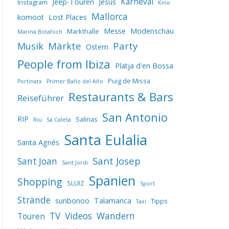
Karneval
Jeep-Touren
Jesus
Instagram
Kino
Mallorca
komoot
Lost Places
Messe
Modenschau
Markthalle
Marina Botafoch
Märkte
Party
Musik
Ostern
People from Ibiza
Platja d'en Bossa
Puig de Missa
Portinatx
Primer Baño del Año
Restaurants & Bars
Reiseführer
San Antonio
RIP
Salinas
Riu
Sa Caleta
Santa Eulalia
Santa Agnès
Sant Josep
Sant Joan
Sant Jordi
Spanien
Shopping
SLUIZ
Sport
Strände
sunbonoo
Talamanca
Tipps
Taxi
TV
Videos
Wandern
Touren