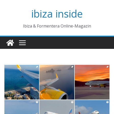
Zum
ibiza inside
Inhalt
springen
Ibiza & Formentera Online-Magazin