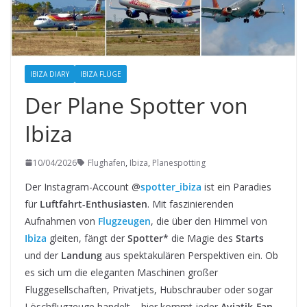
IBIZA DIARY
IBIZA FLÜGE
Der Plane Spotter von
Ibiza
10/04/2026
Flughafen
,
Ibiza
,
Planespotting
Der Instagram-Account @
spotter_ibiza
ist ein Paradies
für
Luftfahrt-Enthusiasten
. Mit faszinierenden
Aufnahmen von
Flugzeugen
, die über den Himmel von
Ibiza
gleiten, fängt der
Spotter*
die Magie des
Starts
und der
Landung
aus spektakulären Perspektiven ein. Ob
es sich um die eleganten Maschinen großer
Fluggesellschaften, Privatjets, Hubschrauber oder sogar
Löschflugzeuge handelt – hier kommt jeder
Aviatik-Fan