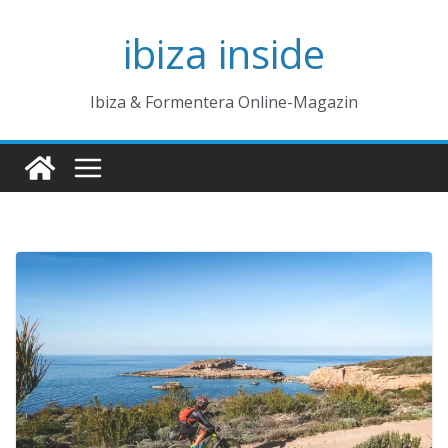
Zum
ibiza inside
Inhalt
springen
Ibiza & Formentera Online-Magazin