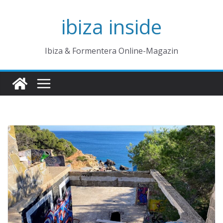
Zum
ibiza inside
Inhalt
springen
Ibiza & Formentera Online-Magazin