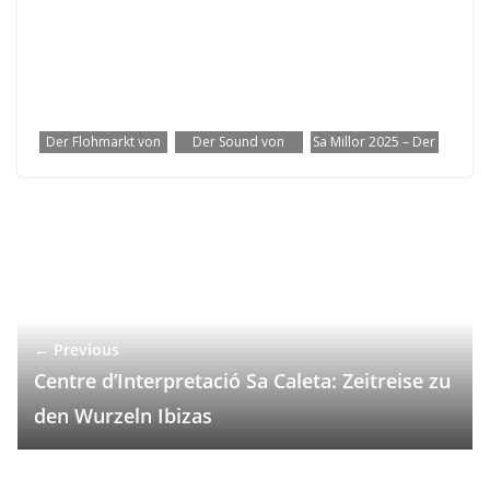
Der Flohmarkt von
Der Sound von
Sa Millor 2025 – Der
Sant Jordi: Ein
Ibiza: Radiosender,
große Burger-
Erlebnis für
Streams & Playlists
Wettbewerb der
Besucher und
Balearen
Aussteller
← Previous
Centre d’Interpretació Sa Caleta: Zeitreise zu
den Wurzeln Ibizas