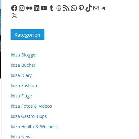
Facebook
Instagram
Flickr
LinkedIn
YouTube
Tumblr
Threads
RSS-Feed
WhatsApp
Pinterest
TikTok
E-Mail
Telegram
X
Kategorien
Ibiza Blogger
Ibiza Bücher
Ibiza Diary
Ibiza Fashion
Ibiza Flüge
Ibiza Fotos & Videos
Ibiza Gastro Tipps
Ibiza Health & Wellness
Ibiza News