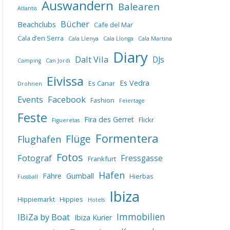
Auswandern
Balearen
Atlantis
Bücher
Beachclubs
Cafe del Mar
Cala d’en Serra
Cala Llenya
Cala Llonga
Cala Martina
Diary
Dalt Vila
DJs
Camping
Can Jordi
Eivissa
Es Vedra
Es Canar
Drohnen
Events
Facebook
Fashion
Feiertage
Feste
Fira des Gerret
Flickr
Figueretas
Formentera
Flüge
Flughafen
Fotos
Fotograf
Fressgasse
Frankfurt
Hafen
Fähre
Gumball
Hierbas
Fussball
Ibiza
Hippiemarkt
Hippies
Hotels
IBiZa by Boat
Immobilien
Ibiza Kurier