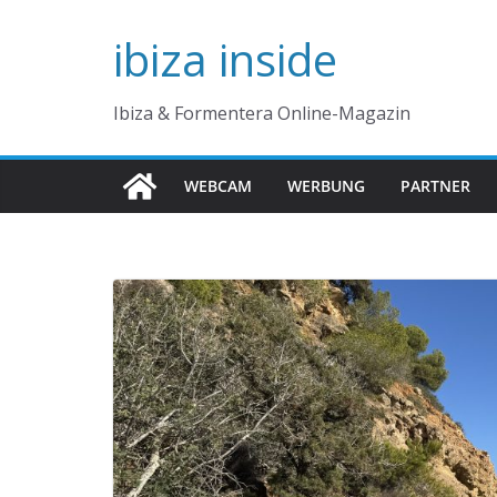
Zum
ibiza inside
Inhalt
springen
Ibiza & Formentera Online-Magazin
WEBCAM
WERBUNG
PARTNER