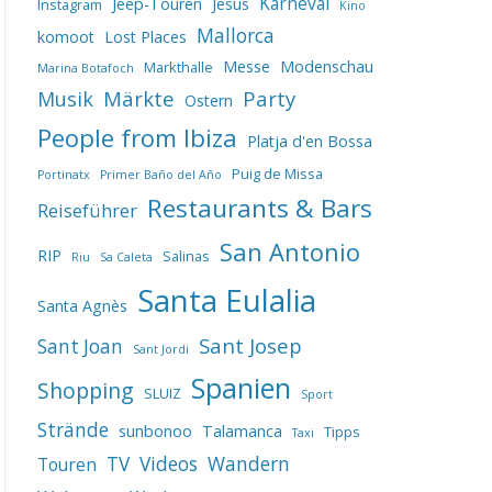
Karneval
Jeep-Touren
Jesus
Instagram
Kino
Mallorca
komoot
Lost Places
Messe
Modenschau
Markthalle
Marina Botafoch
Märkte
Party
Musik
Ostern
People from Ibiza
Platja d'en Bossa
Puig de Missa
Portinatx
Primer Baño del Año
Restaurants & Bars
Reiseführer
San Antonio
RIP
Salinas
Riu
Sa Caleta
Santa Eulalia
Santa Agnès
Sant Josep
Sant Joan
Sant Jordi
Spanien
Shopping
SLUIZ
Sport
Strände
sunbonoo
Talamanca
Tipps
Taxi
TV
Videos
Wandern
Touren