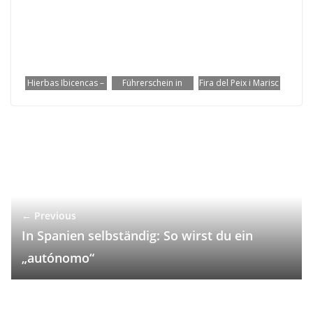
Hierbas Ibicencas –
Führerschein in
Fira del Peix i Marisc
Der Kultlikör von
Spanien
in Sant Antoni – ein
Ibiza
umschreiben
Stück echtes Ibiza
erleben
← Previous
In Spanien selbständig: So wirst du ein
„autónomo“