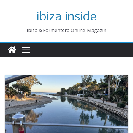
Zum
ibiza inside
Inhalt
springen
Ibiza & Formentera Online-Magazin