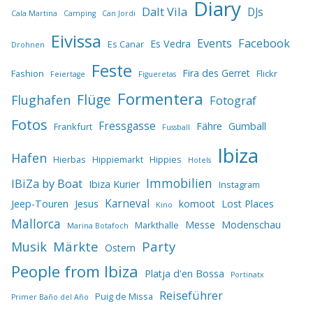
Diary
Dalt Vila
DJs
Cala Martina
Camping
Can Jordi
Eivissa
Events
Facebook
Es Vedra
Es Canar
Drohnen
Feste
Fira des Gerret
Fashion
Flickr
Feiertage
Figueretas
Formentera
Flüge
Flughafen
Fotograf
Fotos
Fressgasse
Fähre
Gumball
Frankfurt
Fussball
Ibiza
Hafen
Hierbas
Hippiemarkt
Hippies
Hotels
IBiZa by Boat
Immobilien
Ibiza Kurier
Instagram
Karneval
Jeep-Touren
Jesus
komoot
Lost Places
Kino
Mallorca
Messe
Modenschau
Markthalle
Marina Botafoch
Märkte
Party
Musik
Ostern
People from Ibiza
Platja d'en Bossa
Portinatx
Reiseführer
Puig de Missa
Primer Baño del Año