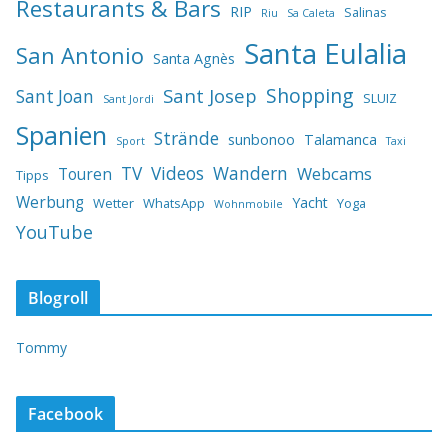
Restaurants & Bars
RIP
Salinas
Riu
Sa Caleta
Santa Eulalia
San Antonio
Santa Agnès
Shopping
Sant Josep
Sant Joan
SLUIZ
Sant Jordi
Spanien
Strände
sunbonoo
Talamanca
Sport
Taxi
TV
Videos
Wandern
Webcams
Touren
Tipps
Werbung
Yacht
Wetter
WhatsApp
Yoga
Wohnmobile
YouTube
Blogroll
Tommy
Facebook