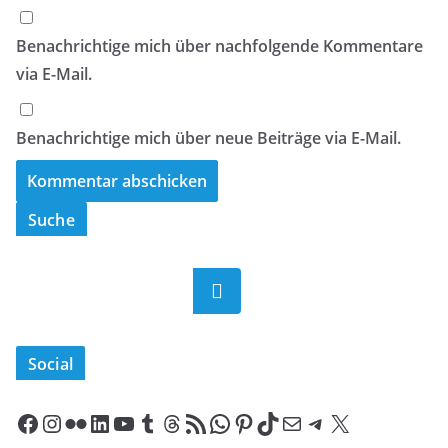
Benachrichtige mich über nachfolgende Kommentare
via E-Mail.
Benachrichtige mich über neue Beiträge via E-Mail.
Suche
Suchen
Social
Facebook
Instagram
Flickr
LinkedIn
YouTube
Tumblr
Threads
RSS-Feed
WhatsApp
Pinterest
TikTok
E-Mail
Telegram
X