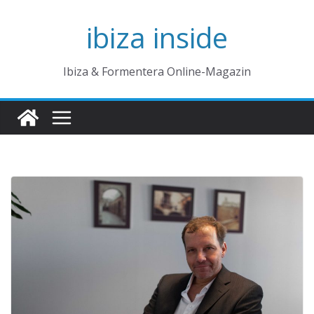
Zum
ibiza inside
Inhalt
springen
Ibiza & Formentera Online-Magazin