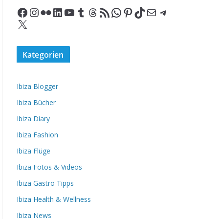
Facebook
Instagram
Flickr
LinkedIn
YouTube
Tumblr
Threads
RSS-Feed
WhatsApp
Pinterest
TikTok
E-Mail
Telegram
X
Kategorien
Ibiza Blogger
Ibiza Bücher
Ibiza Diary
Ibiza Fashion
Ibiza Flüge
Ibiza Fotos & Videos
Ibiza Gastro Tipps
Ibiza Health & Wellness
Ibiza News