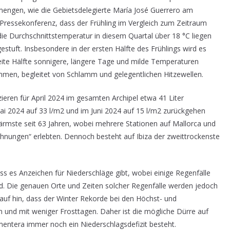
engen, wie die Gebietsdelegierte María José Guerrero am
 Pressekonferenz, dass der Frühling im Vergleich zum Zeitraum
ie Durchschnittstemperatur in diesem Quartal über 18 °C liegen
estuft. Insbesondere in der ersten Hälfte des Frühlings wird es
te Hälfte sonnigere, längere Tage und milde Temperaturen
mmen, begleitet von Schlamm und gelegentlichen Hitzewellen.
ieren für April 2024 im gesamten Archipel etwa 41 Liter
i 2024 auf 33 l/m2 und im Juni 2024 auf 15 l/m2 zurückgehen
rmste seit 63 Jahren, wobei mehrere Stationen auf Mallorca und
chnungen“ erlebten. Dennoch besteht auf Ibiza der zweittrockenste
s es Anzeichen für Niederschläge gibt, wobei einige Regenfälle
d. Die genauen Orte und Zeiten solcher Regenfälle werden jedoch
rauf hin, dass der Winter Rekorde bei den Höchst- und
n und mit weniger Frosttagen. Daher ist die mögliche Dürre auf
entera immer noch ein Niederschlagsdefizit besteht.