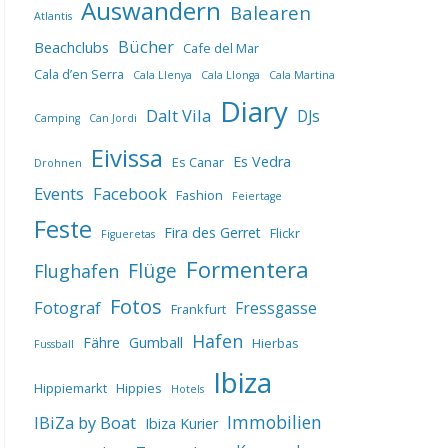
Auswandern
Balearen
Atlantis
Bücher
Beachclubs
Cafe del Mar
Cala d’en Serra
Cala Llenya
Cala Llonga
Cala Martina
Diary
Dalt Vila
DJs
Camping
Can Jordi
Eivissa
Es Vedra
Es Canar
Drohnen
Events
Facebook
Fashion
Feiertage
Feste
Fira des Gerret
Flickr
Figueretas
Formentera
Flüge
Flughafen
Fotos
Fotograf
Fressgasse
Frankfurt
Hafen
Fähre
Gumball
Hierbas
Fussball
Ibiza
Hippiemarkt
Hippies
Hotels
IBiZa by Boat
Immobilien
Ibiza Kurier