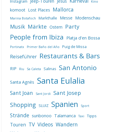
Karneval
Jeep-Touren
Jesus
Instagram
Kino
Mallorca
komoot
Lost Places
Messe
Modenschau
Markthalle
Marina Botafoch
Märkte
Party
Musik
Ostern
People from Ibiza
Platja d'en Bossa
Puig de Missa
Portinatx
Primer Baño del Año
Restaurants & Bars
Reiseführer
San Antonio
RIP
Salinas
Riu
Sa Caleta
Santa Eulalia
Santa Agnès
Sant Josep
Sant Joan
Sant Jordi
Spanien
Shopping
SLUIZ
Sport
Strände
sunbonoo
Talamanca
Tipps
Taxi
TV
Videos
Wandern
Touren