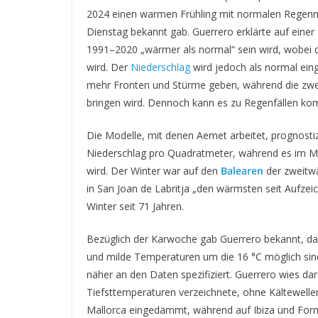
2024 einen warmen Frühling mit normalen Regenm
Dienstag bekannt gab. Guerrero erklärte auf einer
1991–2020 „wärmer als normal“ sein wird, wobei d
wird. Der
Niederschlag
wird jedoch als normal eing
mehr Fronten und Stürme geben, während die zwei
bringen wird. Dennoch kann es zu Regenfällen ko
Die Modelle, mit denen Aemet arbeitet, prognostiz
Niederschlag pro Quadratmeter, während es im Ma
wird. Der Winter war auf den
Balearen
der zweitwä
in San Joan de Labritja „den wärmsten seit Aufzei
Winter seit 71 Jahren.
Bezüglich der Karwoche gab Guerrero bekannt, das
und milde Temperaturen um die 16 °C möglich sin
näher an den Daten spezifiziert. Guerrero wies da
Tiefsttemperaturen verzeichnete, ohne Kältewelle
Mallorca eingedämmt, während auf Ibiza und Form