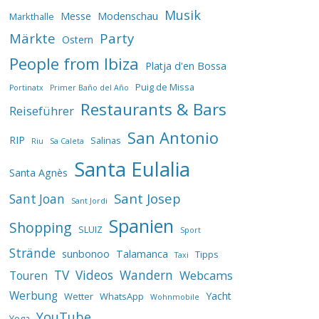
Musik
Messe
Modenschau
Markthalle
Märkte
Party
Ostern
People from Ibiza
Platja d'en Bossa
Puig de Missa
Portinatx
Primer Baño del Año
Restaurants & Bars
Reiseführer
San Antonio
RIP
Salinas
Riu
Sa Caleta
Santa Eulalia
Santa Agnès
Sant Josep
Sant Joan
Sant Jordi
Spanien
Shopping
SLUIZ
Sport
Strände
sunbonoo
Talamanca
Tipps
Taxi
TV
Videos
Wandern
Webcams
Touren
Werbung
Yacht
Wetter
WhatsApp
Wohnmobile
YouTube
Yoga