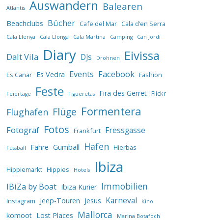
Auswandern
Balearen
Atlantis
Bücher
Beachclubs
Cafe del Mar
Cala d’en Serra
Cala Llenya
Cala Llonga
Cala Martina
Camping
Can Jordi
Diary
Eivissa
Dalt Vila
DJs
Drohnen
Events
Facebook
Es Vedra
Es Canar
Fashion
Feste
Fira des Gerret
Flickr
Feiertage
Figueretas
Formentera
Flüge
Flughafen
Fotos
Fotograf
Fressgasse
Frankfurt
Hafen
Fähre
Gumball
Hierbas
Fussball
Ibiza
Hippiemarkt
Hippies
Hotels
IBiZa by Boat
Immobilien
Ibiza Kurier
Karneval
Jeep-Touren
Jesus
Instagram
Kino
Mallorca
komoot
Lost Places
Marina Botafoch