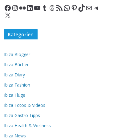
Facebook
Instagram
Flickr
LinkedIn
YouTube
Tumblr
Threads
RSS-Feed
WhatsApp
Pinterest
TikTok
E-Mail
Telegram
X
Kategorien
Ibiza Blogger
Ibiza Bücher
Ibiza Diary
Ibiza Fashion
Ibiza Flüge
Ibiza Fotos & Videos
Ibiza Gastro Tipps
Ibiza Health & Wellness
Ibiza News