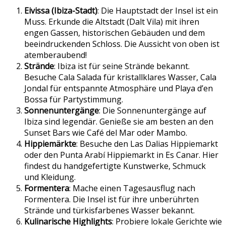
Eivissa (Ibiza-Stadt)
: Die Hauptstadt der Insel ist ein
Muss. Erkunde die Altstadt (Dalt Vila) mit ihren
engen Gassen, historischen Gebäuden und dem
beeindruckenden Schloss. Die Aussicht von oben ist
atemberaubend!
Strände
: Ibiza ist für seine Strände bekannt.
Besuche Cala Salada für kristallklares Wasser, Cala
Jondal für entspannte Atmosphäre und Playa d’en
Bossa für Partystimmung.
Sonnenuntergänge
: Die Sonnenuntergänge auf
Ibiza sind legendär. Genieße sie am besten an den
Sunset Bars wie Café del Mar oder Mambo.
Hippiemärkte
: Besuche den Las Dalias Hippiemarkt
oder den Punta Arabí Hippiemarkt in Es Canar. Hier
findest du handgefertigte Kunstwerke, Schmuck
und Kleidung.
Formentera
: Mache einen Tagesausflug nach
Formentera. Die Insel ist für ihre unberührten
Strände und türkisfarbenes Wasser bekannt.
Kulinarische Highlights
: Probiere lokale Gerichte wie