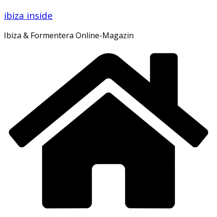
Zum
ibiza inside
Inhalt
springen
Ibiza & Formentera Online-Magazin