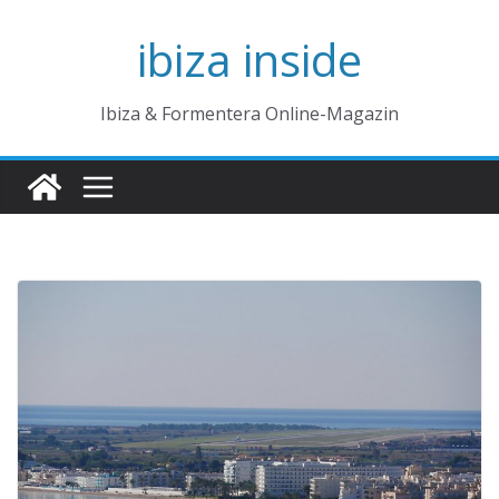
Zum
ibiza inside
Inhalt
springen
Ibiza & Formentera Online-Magazin