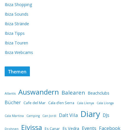
Ibiza Shopping
Ibiza Sounds
Ibiza Strände
Ibiza Tipps
Ibiza Touren
Ibiza Webcams
Themen
Auswandern
Balearen
Beachclubs
Atlantis
Bücher
Cafe del Mar
Cala d’en Serra
Cala Llenya
Cala Llonga
Diary
Dalt Vila
DJs
Cala Martina
Camping
Can Jordi
Eivissa
Events
Facebook
Es Vedra
Es Canar
Drohnen