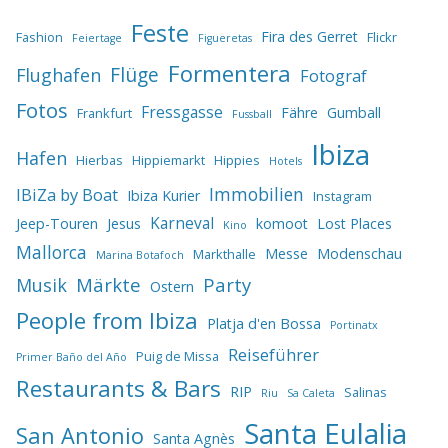
Feste
Fira des Gerret
Fashion
Flickr
Feiertage
Figueretas
Formentera
Flüge
Flughafen
Fotograf
Fotos
Fressgasse
Fähre
Gumball
Frankfurt
Fussball
Ibiza
Hafen
Hierbas
Hippiemarkt
Hippies
Hotels
IBiZa by Boat
Immobilien
Ibiza Kurier
Instagram
Karneval
Jeep-Touren
Jesus
komoot
Lost Places
Kino
Mallorca
Messe
Modenschau
Markthalle
Marina Botafoch
Märkte
Party
Musik
Ostern
People from Ibiza
Platja d'en Bossa
Portinatx
Reiseführer
Puig de Missa
Primer Baño del Año
Restaurants & Bars
RIP
Salinas
Riu
Sa Caleta
Santa Eulalia
San Antonio
Santa Agnès