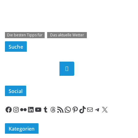
Die besten Tipps für
Das aktuelle Wetter
deinen Ibiza-Urlaub
auf Ibiza und
Suche
Formentera
Suchen
Social
Facebook
Instagram
Flickr
LinkedIn
YouTube
Tumblr
Threads
RSS-Feed
WhatsApp
Pinterest
TikTok
E-Mail
Telegram
X
Kategorien