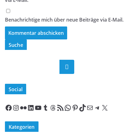
via E-Mail.
Benachrichtige mich über neue Beiträge via E-Mail.
Suche
Suchen
Social
Facebook
Instagram
Flickr
LinkedIn
YouTube
Tumblr
Threads
RSS-Feed
WhatsApp
Pinterest
TikTok
E-Mail
Telegram
X
Kategorien