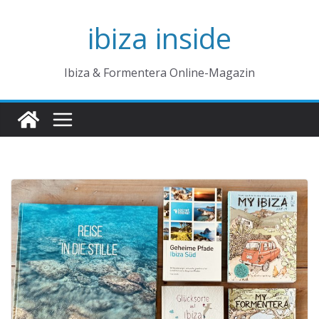
Zum
ibiza inside
Inhalt
springen
Ibiza & Formentera Online-Magazin