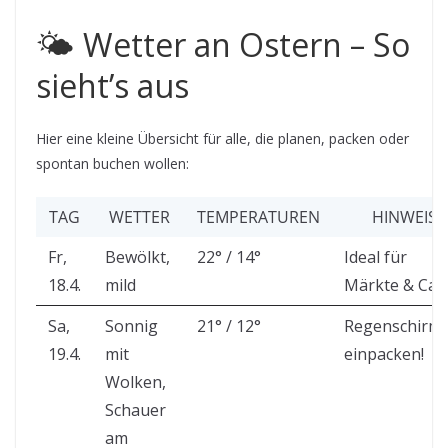
🌤️ Wetter an Ostern – So
sieht’s aus
Hier eine kleine Übersicht für alle, die planen, packen oder
spontan buchen wollen:
TAG
WETTER
TEMPERATUREN
HINWEIS
Fr,
Bewölkt,
22° / 14°
Ideal für
18.4.
mild
Märkte & Caf
Sa,
Sonnig
21° / 12°
Regenschirm
19.4.
mit
einpacken!
Wolken,
Schauer
am