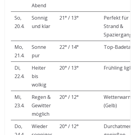
Abend
So,
Sonnig
21° / 13°
Perfekt für
20.4.
und klar
Strand &
Spaziergang
Mo,
Sonne
22° / 14°
Top-Badetag
21.4.
pur
Di,
Heiter
20° / 13°
Frühling light
22.4.
bis
wolkig
Mi,
Regen &
20° / 12°
Wetterwarnu
23.4.
Gewitter
(Gelb)
möglich
Do,
Wieder
20° / 12°
Durchatmen 
24.4.
sonniger
genießen