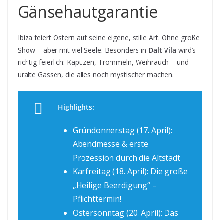
Gänsehautgarantie
Ibiza feiert Ostern auf seine eigene, stille Art. Ohne große
Show – aber mit viel Seele. Besonders in
Dalt Vila
wird’s
richtig feierlich: Kapuzen, Trommeln, Weihrauch – und
uralte Gassen, die alles noch mystischer machen.
Highlights:
Gründonnerstag (17. April):
Abendmesse & erste
Prozession durch die Altstadt
Karfreitag (18. April): Die große
„Heilige Beerdigung“ –
Pflichttermin!
Ostersonntag (20. April): Das