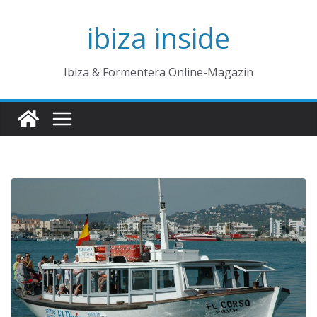
Zum
ibiza inside
Inhalt
springen
Ibiza & Formentera Online-Magazin