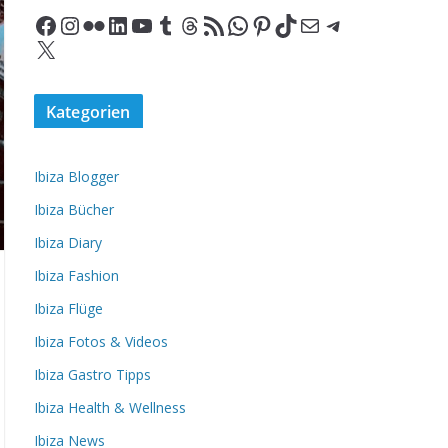
Facebook
Instagram
Flickr
LinkedIn
YouTube
Tumblr
Threads
RSS-Feed
WhatsApp
Pinterest
TikTok
E-Mail
Telegram
X
Kategorien
Ibiza Blogger
Ibiza Bücher
Ibiza Diary
Ibiza Fashion
Ibiza Flüge
Ibiza Fotos & Videos
Ibiza Gastro Tipps
Ibiza Health & Wellness
Ibiza News