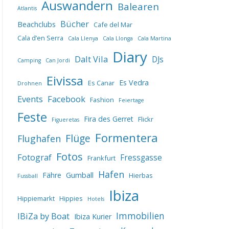
Auswandern
Balearen
Atlantis
Bücher
Beachclubs
Cafe del Mar
Cala d’en Serra
Cala Llenya
Cala Llonga
Cala Martina
Diary
Dalt Vila
DJs
Camping
Can Jordi
Eivissa
Es Vedra
Es Canar
Drohnen
Events
Facebook
Fashion
Feiertage
Feste
Fira des Gerret
Flickr
Figueretas
Formentera
Flüge
Flughafen
Fotos
Fotograf
Fressgasse
Frankfurt
Hafen
Fähre
Gumball
Hierbas
Fussball
Ibiza
Hippiemarkt
Hippies
Hotels
IBiZa by Boat
Immobilien
Ibiza Kurier