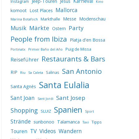
Karneval
Jeep-Touren
Jesus
Instagram
Kino
Mallorca
komoot
Lost Places
Messe
Modenschau
Markthalle
Marina Botafoch
Märkte
Party
Musik
Ostern
People from Ibiza
Platja d'en Bossa
Puig de Missa
Portinatx
Primer Baño del Año
Restaurants & Bars
Reiseführer
San Antonio
RIP
Salinas
Riu
Sa Caleta
Santa Eulalia
Santa Agnès
Sant Josep
Sant Joan
Sant Jordi
Spanien
Shopping
SLUIZ
Sport
Strände
sunbonoo
Talamanca
Tipps
Taxi
TV
Videos
Wandern
Touren