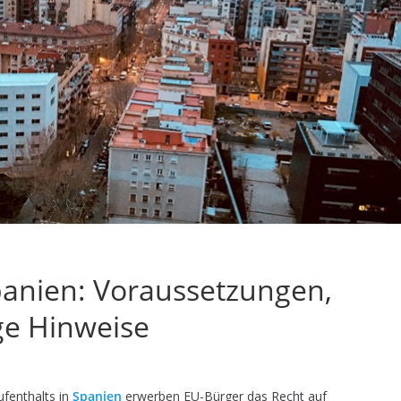
panien: Voraussetzungen,
ge Hinweise
fenthalts in
Spanien
erwerben EU-Bürger das Recht auf