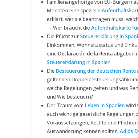
Familienangehörige von EU-Bürgern au
Monaten eine spezielle
Aufenthaltskar
erklärt, wer sie beantragen muss, welch
→ Wer braucht die
Aufenthaltskarte fü
Die Pflicht zur
Steuererklärung in Span
Einkommen, Wohnsitzstatus und Einkunf
eine
Declaración de la Renta
abgeben m
Steuererklärung in Spanien
.
Die
Besteuerung der deutschen Rente 
geltenden Doppelbesteuerungsabkommen.
welche Regelungen gelten und was Re
und Wie besteuern?
Der Traum vom
Leben in Spanien
wird 
auch wichtige gesetzliche Regelungen z
Voraussetzungen, Rechte und Pflichten
Auswanderung kennen sollten.
Adiós D