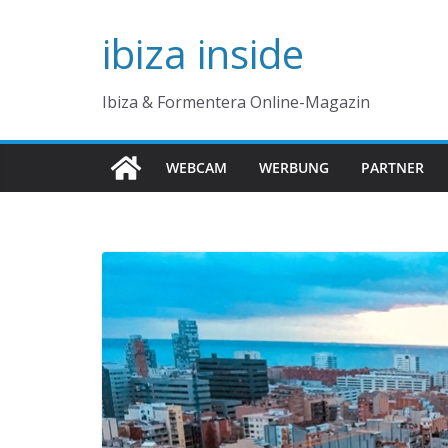
Zum
ibiza inside
Inhalt
springen
Ibiza & Formentera Online-Magazin
WEBCAM
WERBUNG
PARTNER