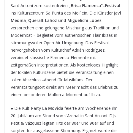
Sant Antoni zum kostenfreien
„Brisa Flamenca“–Festival
ins Kulturzentrum Sa Punta des Molí ein. Die Künstler
Javi
Medina, Queralt Lahoz und Miguelichi López
versprechen eine gelungene Mischung aus Tradition und
Modernität – begleitet vom authentischen Flair Ibizas in
stimmungsvoller Open-Air-Umgebung. Das Festival,
hervorgehoben vom Kulturchef Adrián Rodríguez,
verbindet klassische Flamenco-Elemente mit
zeitgemäßen Interpretationen. Als kostenloses Highlight
der lokalen Kulturszene bietet die Veranstaltung einen
tollen Abschluss–Abend für Musikfans. Der
Veranstaltungsort direkt am Meer macht das Erlebnis zu
einem besonderen Mallorca-Moment auf Ibiza.
● Die Kult-Party
La Movida
feierte am Wochenende ihr
20. Jubiläum am Strand von s’Arenal in Sant Antoni. DJs
Petit & Vázquez legten Hits der 80er und 90er auf und
sorgten für ausgelassene Stimmung. Ergänzt wurde die