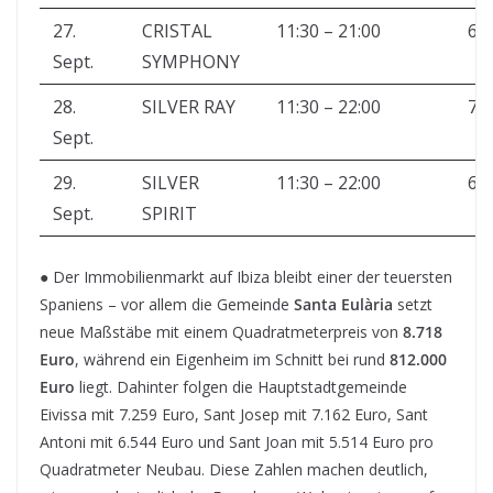
27.
CRISTAL
11:30 – 21:00
60
Sept.
SYMPHONY
28.
SILVER RAY
11:30 – 22:00
72
Sept.
29.
SILVER
11:30 – 22:00
60
Sept.
SPIRIT
● Der Immobilienmarkt auf Ibiza bleibt einer der teuersten
Spaniens – vor allem die Gemeinde
Santa Eulària
setzt
neue Maßstäbe mit einem Quadratmeterpreis von
8.718
Euro
, während ein Eigenheim im Schnitt bei rund
812.000
Euro
liegt. Dahinter folgen die Hauptstadtgemeinde
Eivissa mit 7.259 Euro, Sant Josep mit 7.162 Euro, Sant
Antoni mit 6.544 Euro und Sant Joan mit 5.514 Euro pro
Quadratmeter Neubau. Diese Zahlen machen deutlich,