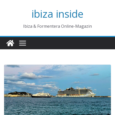
Zum
ibiza inside
Inhalt
springen
Ibiza & Formentera Online-Magazin