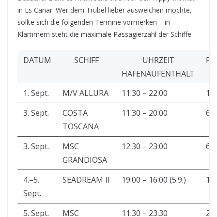
in Es Canar. Wer dem Trubel lieber ausweichen möchte,
sollte sich die folgenden Termine vormerken – in
Klammern steht die maximale Passagierzahl der Schiffe.
DATUM
SCHIFF
UHRZEIT
PA
HAFENAUFENTHALT
1. Sept.
M/V ALLURA
11:30 – 22:00
1.
3. Sept.
COSTA
11:30 – 20:00
6.
TOSCANA
3. Sept.
MSC
12:30 – 23:00
6.
GRANDIOSA
4.–5.
SEADREAM II
19:00 – 16:00 (5.9.)
11
Sept.
5. Sept.
MSC
11:30 – 23:30
2.