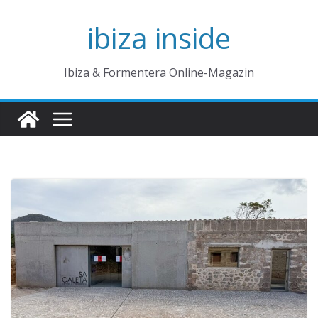
Zum
ibiza inside
Inhalt
springen
Ibiza & Formentera Online-Magazin