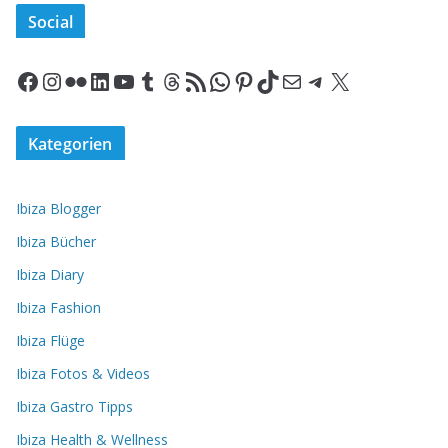
Social
Facebook
Instagram
Flickr
LinkedIn
YouTube
Tumblr
Threads
RSS-Feed
WhatsApp
Pinterest
TikTok
E-Mail
Telegram
X
Kategorien
Ibiza Blogger
Ibiza Bücher
Ibiza Diary
Ibiza Fashion
Ibiza Flüge
Ibiza Fotos & Videos
Ibiza Gastro Tipps
Ibiza Health & Wellness