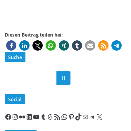
Diesen Beitrag teilen bei:
Suche
Suchen
Social
Facebook
Instagram
Flickr
LinkedIn
YouTube
Tumblr
Threads
RSS-Feed
WhatsApp
Pinterest
TikTok
E-Mail
Telegram
X