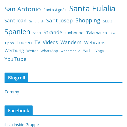
Santa Eulalia
San Antonio
Santa Agnès
Shopping
Sant Josep
Sant Joan
SLUIZ
Sant Jordi
Spanien
Strände
sunbonoo
Talamanca
Sport
Taxi
TV
Videos
Wandern
Webcams
Touren
Tipps
Werbung
Yacht
Wetter
WhatsApp
Yoga
Wohnmobile
YouTube
Blogroll
Tommy
Facebook
ibiza inside Gruppe