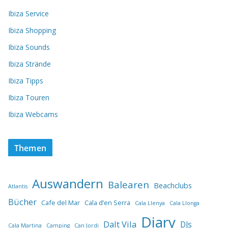
Ibiza Service
Ibiza Shopping
Ibiza Sounds
Ibiza Strände
Ibiza Tipps
Ibiza Touren
Ibiza Webcams
Themen
Auswandern
Balearen
Beachclubs
Atlantis
Bücher
Cafe del Mar
Cala d’en Serra
Cala Llenya
Cala Llonga
Diary
Dalt Vila
DJs
Cala Martina
Camping
Can Jordi