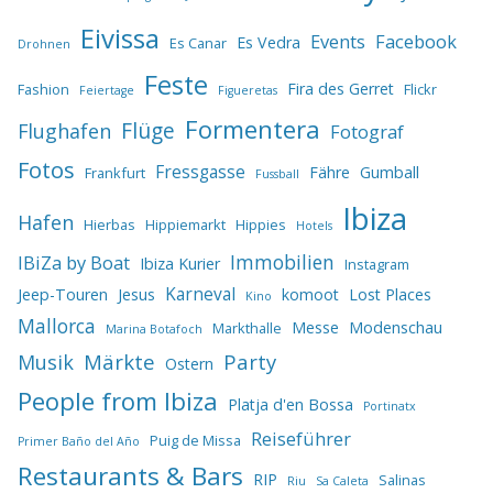
Eivissa
Events
Facebook
Es Vedra
Es Canar
Drohnen
Feste
Fira des Gerret
Fashion
Flickr
Feiertage
Figueretas
Formentera
Flüge
Flughafen
Fotograf
Fotos
Fressgasse
Fähre
Gumball
Frankfurt
Fussball
Ibiza
Hafen
Hierbas
Hippiemarkt
Hippies
Hotels
IBiZa by Boat
Immobilien
Ibiza Kurier
Instagram
Karneval
Jeep-Touren
Jesus
komoot
Lost Places
Kino
Mallorca
Messe
Modenschau
Markthalle
Marina Botafoch
Märkte
Party
Musik
Ostern
People from Ibiza
Platja d'en Bossa
Portinatx
Reiseführer
Puig de Missa
Primer Baño del Año
Restaurants & Bars
RIP
Salinas
Riu
Sa Caleta