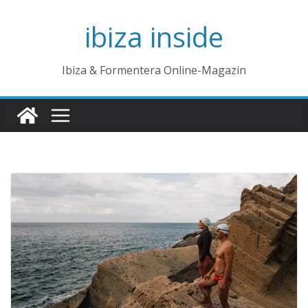
Zum
ibiza inside
Inhalt
springen
Ibiza & Formentera Online-Magazin