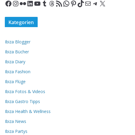
Facebook
Instagram
Flickr
LinkedIn
YouTube
Tumblr
Threads
RSS-Feed
WhatsApp
Pinterest
TikTok
E-Mail
Telegram
X
Kategorien
Ibiza Blogger
Ibiza Bücher
Ibiza Diary
Ibiza Fashion
Ibiza Flüge
Ibiza Fotos & Videos
Ibiza Gastro Tipps
Ibiza Health & Wellness
Ibiza News
Ibiza Partys