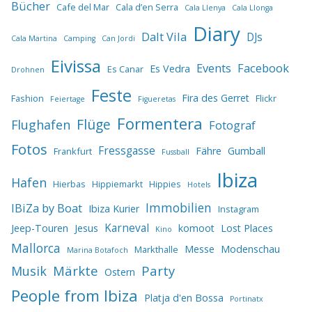
Bücher
Cafe del Mar
Cala d’en Serra
Cala Llenya
Cala Llonga
Diary
Dalt Vila
DJs
Cala Martina
Camping
Can Jordi
Eivissa
Events
Facebook
Es Vedra
Es Canar
Drohnen
Feste
Fira des Gerret
Fashion
Flickr
Feiertage
Figueretas
Formentera
Flüge
Flughafen
Fotograf
Fotos
Fressgasse
Fähre
Gumball
Frankfurt
Fussball
Ibiza
Hafen
Hierbas
Hippiemarkt
Hippies
Hotels
IBiZa by Boat
Immobilien
Ibiza Kurier
Instagram
Karneval
Jeep-Touren
Jesus
komoot
Lost Places
Kino
Mallorca
Messe
Modenschau
Markthalle
Marina Botafoch
Märkte
Party
Musik
Ostern
People from Ibiza
Platja d'en Bossa
Portinatx