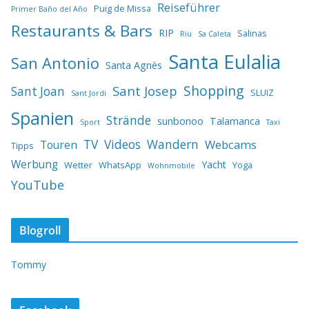
Reiseführer
Puig de Missa
Primer Baño del Año
Restaurants & Bars
RIP
Salinas
Riu
Sa Caleta
Santa Eulalia
San Antonio
Santa Agnès
Shopping
Sant Josep
Sant Joan
SLUIZ
Sant Jordi
Spanien
Strände
sunbonoo
Talamanca
Sport
Taxi
TV
Videos
Wandern
Webcams
Touren
Tipps
Werbung
Yacht
Wetter
WhatsApp
Yoga
Wohnmobile
YouTube
Blogroll
Tommy