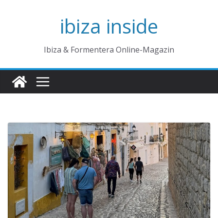
Zum
ibiza inside
Inhalt
springen
Ibiza & Formentera Online-Magazin