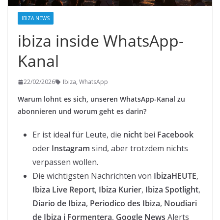
IBIZA NEWS
ibiza inside WhatsApp-
Kanal
22/02/2026
Ibiza
,
WhatsApp
Warum lohnt es sich, unseren WhatsApp-Kanal zu
abonnieren und worum geht es darin?
Er ist ideal für Leute, die
nicht
bei
Facebook
oder
Instagram
sind, aber trotzdem nichts
verpassen wollen.
Die wichtigsten Nachrichten von
IbizaHEUTE
,
Ibiza Live Report
,
Ibiza Kurier
,
Ibiza Spotlight
,
Diario de Ibiza
,
Periodico des Ibiza
,
Noudiari
de Ibiza i Formentera
,
Google News
Alerts