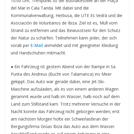
10:00 Uhr, Treffpunkt ist die Bushaltestelle an der Plaça
del Mar in Cala Tarida. Mit dabei sind die
Kommunalverwaltung, Herbusa, die UTE Es Vedrà und die
Asociación de Voluntarios de Ibiza. Ziel ist es, Müll vom
Strand zu entfernen und das Bewusstsein für den Schutz
der Natur zu schärfen. Teilnehmen kann jeder, der sich
vorab per
E-Mail
anmeldet und mit geeigneter Kleidung
und Handschuhen mitmacht.
● Ein Fahrzeug ist gestern Abend von der Rampe in Sa
Punta des Andreus (Bucht von Talamanca) ins Meer
gekippt. Das Auto war gerade dabei, eine Jet-Ski-
Maschine aufzuladen, als es von einem anderen Wagen
gerammt wurde und halb im Wasser, halb noch auf dem
Land zum Stillstand kam. Trotz mehrerer Versuche in der
Nacht konnte das Fahrzeug nicht geborgen werden; erst
am nächsten Morgen holte ein Schwerlastkran der
Bergungsfirma Grúas Ibiza das Auto aus dem Wasser.
Anschließend wurde es auf einem Anhänger in eine