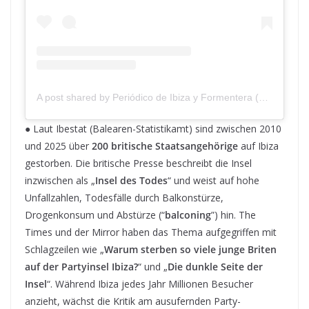
A post shared by Periódico de Ibiza y Formentera (@periodicoibiza)
● Laut Ibestat (Balearen-Statistikamt) sind zwischen 2010
und 2025 über
200 britische Staatsangehörige
auf Ibiza
gestorben. Die britische Presse beschreibt die Insel
inzwischen als „
Insel des Todes
“ und weist auf hohe
Unfallzahlen, Todesfälle durch Balkonstürze,
Drogenkonsum und Abstürze (“
balconing
”) hin. The
Times und der Mirror haben das Thema aufgegriffen mit
Schlagzeilen wie „
Warum sterben so viele junge Briten
auf der Partyinsel Ibiza?
“ und „
Die dunkle Seite der
Insel
“. Während Ibiza jedes Jahr Millionen Besucher
anzieht, wächst die Kritik am ausufernden Party-