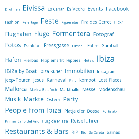
Eivissa
Events
Facebook
Es Vedra
Es Canar
Drohnen
Feste
Fira des Gerret
Fashion
Flickr
Feiertage
Figueretas
Formentera
Flüge
Flughafen
Fotograf
Fotos
Fressgasse
Fähre
Gumball
Frankfurt
Fussball
Ibiza
Hafen
Hierbas
Hippiemarkt
Hippies
Hotels
IBiZa by Boat
Immobilien
Ibiza Kurier
Instagram
Karneval
Jeep-Touren
Jesus
komoot
Lost Places
Kino
Mallorca
Messe
Modenschau
Markthalle
Marina Botafoch
Märkte
Party
Musik
Ostern
People from Ibiza
Platja d'en Bossa
Portinatx
Reiseführer
Puig de Missa
Primer Baño del Año
Restaurants & Bars
RIP
Salinas
Riu
Sa Caleta