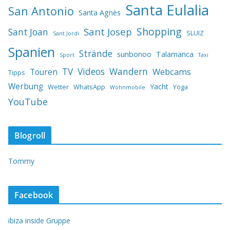
Santa Eulalia
San Antonio
Santa Agnès
Shopping
Sant Josep
Sant Joan
SLUIZ
Sant Jordi
Spanien
Strände
sunbonoo
Talamanca
Sport
Taxi
TV
Videos
Wandern
Webcams
Touren
Tipps
Werbung
Yacht
Wetter
WhatsApp
Yoga
Wohnmobile
YouTube
Blogroll
Tommy
Facebook
ibiza inside Gruppe