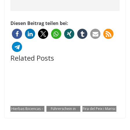
Diesen Beitrag teilen bei:
Related Posts
Hierbas Ibicencas –
Führerschein in
Fira del Peix i Marisc
Der Kultlikör von
Spanien
in Sant Antoni – ein
Ibiza
umschreiben
Stück echtes Ibiza
erleben