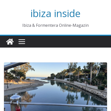
Zum
ibiza inside
Inhalt
springen
Ibiza & Formentera Online-Magazin